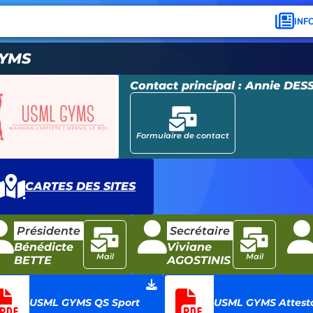
INF
YMS
Contact principal :
Annie DES
Formulaire de contact
CARTES DES SITES
Présidente
Secrétaire
Bénédicte
Viviane
Mail
Mail
BETTE
AGOSTINIS
USML GYMS QS Sport
USML GYMS Attesta