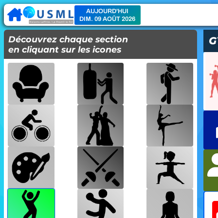
AUJOURD'HUI
DIM. 09 AOÛT 2026
Découvrez chaque section
G
en cliquant sur les icones