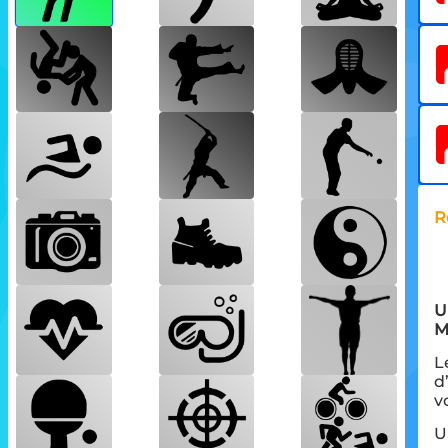
R
U
M
L
d
v
U