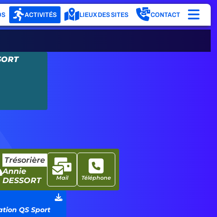
OS
ACTIVITÉS
LIEUX DES SITES
CONTACT
SORT
Trésorière
Annie
Mail
Téléphone
DESSORT
tion QS Sport