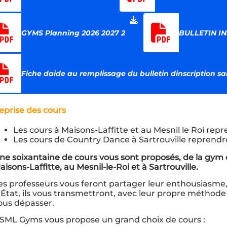
GYMS Planning 2026 2027 2
BULLETIN IN
Fiche daide au remplissage du bulletin dinscription s
eprise des cours
Les cours à Maisons-Laffitte et au Mesnil le Roi repr
Les cours de Country Dance à Sartrouville reprendr
ne soixantaine de cours vous sont proposés, de la gym d
aisons-Laffitte, au Mesnil-le-Roi et à Sartrouville.
es professeurs vous feront partager leur enthousiasme, 
’État, ils vous transmettront, avec leur propre méthod
ous dépasser.
SML Gyms vous propose un grand choix de cours :